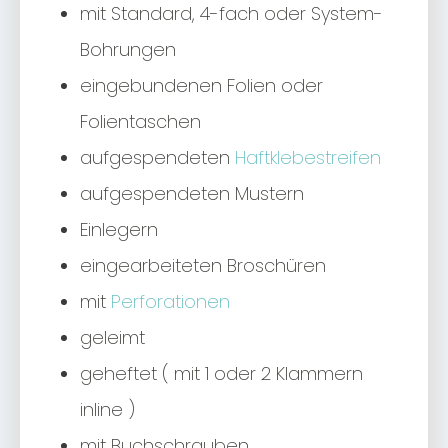
mit Standard, 4-fach oder System-
Ext
Externe Medien (1)
Bohrungen
Inhalte von Videoplattformen und Social-Media-Plattformen
werden standardmäßig blockiert. Wenn Cookies von externen
eingebundenen Folien oder
Medien akzeptiert werden, bedarf der Zugriff auf diese Inhalte
keiner manuellen Einwilligung mehr.
Folientaschen
Cookie-Informationen anzeigen
aufgespendeten
Haftklebestreifen
Datenschutzerklärung
Impressum
aufgespendeten Mustern
Einlegern
eingearbeiteten Broschüren
mit
Perforationen
geleimt
geheftet ( mit 1 oder 2 Klammern
inline )
mit Buchschrauben