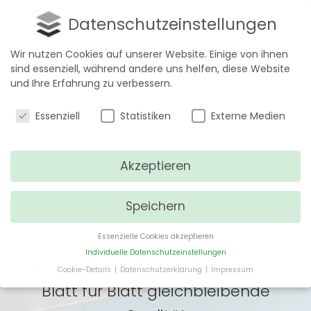
Datenschutzeinstellungen
Wir nutzen Cookies auf unserer Website. Einige von ihnen
sind essenziell, während andere uns helfen, diese Website
und Ihre Erfahrung zu verbessern.
Datenschutzeinstellungen
Essenziell
Statistiken
Externe Medien
KONTAKT
Akzeptieren
LOSEBLATTSAMMLUNGEN
Speichern
Serien
Essenzielle Cookies akzeptieren
Serien, Kataloge, Rundschreiben,
Individuelle Datenschutzeinstellungen
Berichte, Fächer, Ordnerinhalte:
Cookie-Details
Datenschutzerklärung
Impressum
Datenschutzeinstellungen
Blatt für Blatt gleichbleibende