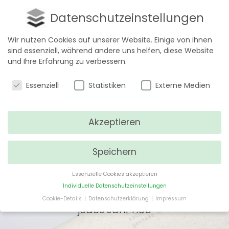
Datenschutzeinstellungen
Wir nutzen Cookies auf unserer Website. Einige von ihnen
sind essenziell, während andere uns helfen, diese Website
und Ihre Erfahrung zu verbessern.
Datenschutzeinstellungen
Essenziell
Statistiken
Externe Medien
KONTAKT
Akzeptieren
Speichern
ÜBERSICHT
Kalenderproduktion
Essenzielle Cookies akzeptieren
Individuelle Datenschutzeinstellungen
Kalender – jedes Jahr anders,
Cookie-Details
Datenschutzerklärung
Impressum
jedes Jahr neu
Datenschutzeinstellungen